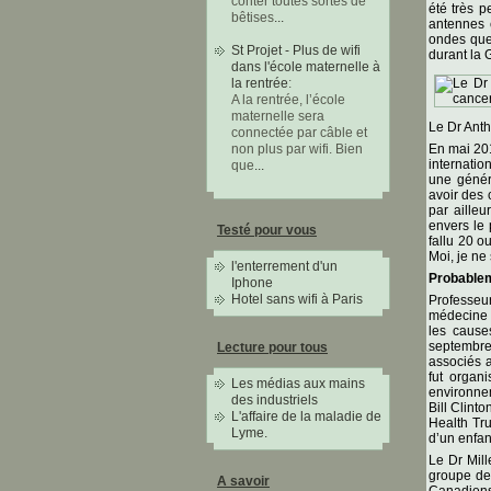
conter toutes sortes de
été très p
bêtises
...
antennes 
ondes que
St Projet - Plus de wifi
durant la 
dans l'école maternelle à
la rentrée
:
A la rentrée, l’école
maternelle sera
Le Dr Anth
connectée par câble et
En mai 201
non plus par wifi. Bien
internatio
que
...
une généra
avoir des 
par ailleu
envers le 
Testé pour vous
fallu 20 o
Moi, je ne
l'enterrement d'un
Probable
Iphone
Hotel sans wifi à Paris
Professeur
médecine p
les cause
septembre 
Lecture pour tous
associés 
fut organ
Les médias aux mains
environnem
des industriels
Bill Clint
L'affaire de la maladie de
Health Tru
Lyme.
d’un enfan
Le Dr Mill
groupe de
A savoir
Canadiens 