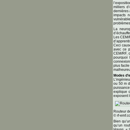
l’exposit
milliers 
dernières 
impacts n
vulnérab
problèmes
La neurop
d’échauffe
Les CEM/RF
d’apprenti
Ceci cause
avec ce pr
CEM/RF, q
pourquoi 
connexions
plus facil
malheureus
Modes d’e
L’ingénieu
ou 50 m du
puissance
explique 
exposent l
Routeur de
© rf-emf.
Bien qu’un
qu’un rout
Havas. « 