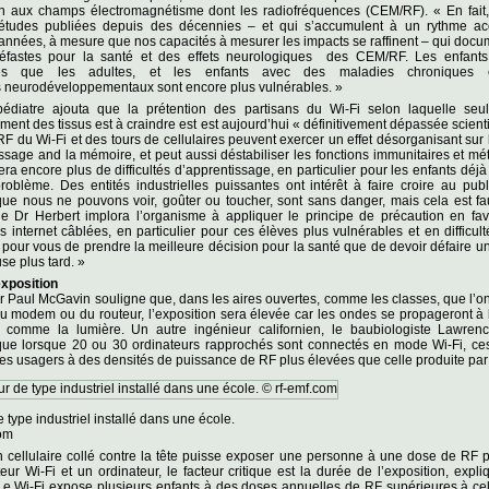
ion aux champs électromagnétisme dont les radiofréquences (CEM/RF). « En fait,
d’études publiées depuis des décennies – et qui s’accumulent à un rythme ac
années, à mesure que nos capacités à mesurer les impacts se raffinent – qui docu
éfastes pour la santé et des effets neurologiques des CEM/RF. Les enfants
les que les adultes, et les enfants avec des maladies chroniques 
 neurodéveloppementaux sont encore plus vulnérables. »
édiatre ajouta que la prétention des partisans du Wi-Fi selon laquelle seul
ment des tissus est à craindre est est aujourd’hui « définitivement dépassée scient
 du Wi-Fi et des tours de cellulaires peuvent exercer un effet désorganisant sur 
ssage and la mémoire, et peut aussi déstabiliser les fonctions immunitaires et mé
ra encore plus de difficultés d’apprentissage, en particulier pour les enfants déjà
oblème. Des entités industrielles puissantes ont intérêt à faire croire au pub
ue nous ne pouvons voir, goûter ou toucher, sont sans danger, mais cela est fa
le Dr Herbert implora l’organisme à appliquer le principe de précaution en fav
 internet câblées, en particulier pour ces élèves plus vulnérables et en difficulté
e pour vous de prendre la meilleure décision pour la santé que de devoir défaire u
e plus tard. »
xposition
r Paul McGavin souligne que, dans les aires ouvertes, comme les classes, que l’on
 modem ou du routeur, l’exposition sera élevée car les ondes se propageront à 
 comme la lumière. Un autre ingénieur californien, le baubiologiste Lawrenc
que lorsque 20 ou 30 ordinateurs rapprochés sont connectés en mode Wi-Fi, ces
es usagers à des densités de puissance de RF plus élevées que celle produite par 
 type industriel installé dans une école.
com
 cellulaire collé contre la tête puisse exposer une personne à une dose de RF 
eur Wi-Fi et un ordinateur, le facteur critique est la durée de l’exposition, exp
Le Wi-Fi expose plusieurs enfants à des doses annuelles de RF supérieures à ce