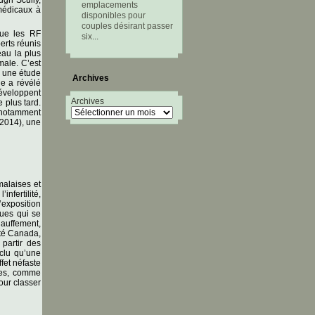
emplacements
médicaux à
disponibles pour
couples désirant passer
 que les RF
six
...
erts réunis
eau la plus
male. C’est
s une étude
Archives
he a révélé
développent
Archives
 plus tard.
, notamment
 2014), une
malaises et
fertilité,
’exposition
ques qui se
hauffement,
nté Canada,
 partir des
clu qu’une
fet néfaste
des, comme
our classer