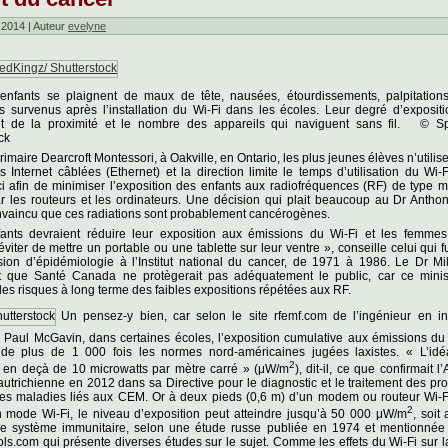
 2014 | Auteur
evelyne
 enfants se plaignent de maux de tête, nausées, étourdissements, palpitations
 survenus après l’installation du Wi-Fi dans les écoles. Leur degré d’exposit
 de la proximité et le nombre des appareils qui naviguent sans fil. © S
ck
primaire Dearcroft Montessori, à Oakville, en Ontario, les plus jeunes élèves n’utili
 Internet câblées (Ethernet) et la direction limite le temps d’utilisation du Wi-
i afin de minimiser l’exposition des enfants aux radiofréquences (RF) de type 
 les routeurs et les ordinateurs. Une décision qui plait beaucoup au Dr Anthon
nvaincu que ces radiations sont probablement cancérogènes.
ants devraient réduire leur exposition aux émissions du Wi-Fi et les femmes
dge_pp.png
éviter de mettre un portable ou une tablette sur leur ventre », conseille celui qui f
sion d’épidémiologie à l’Institut national du cancer, de 1971 à 1986. Le Dr Mil
 que Santé Canada ne protègerait pas adéquatement le public, car ce minis
 les risques à long terme des faibles expositions répétées aux RF.
Un pensez-y bien, car selon le site rfemf.com de l’ingénieur en in
n Paul McGavin, dans certaines écoles, l’exposition cumulative aux émissions du
de plus de 1 000 fois les normes nord-américaines jugées laxistes. « L’idé
2
n en deçà de 10 microwatts par mètre carré » (μW/m
), dit-il, ce que confirmait l
utrichienne en 2012 dans sa Directive pour le diagnostic et le traitement des p
des maladies liés aux CEM. Or à deux pieds (0,6 m) d’un modem ou routeur Wi-F
2
en mode Wi-Fi, le niveau d’exposition peut atteindre jusqu’à 50 000 μW/m
, soit
le système immunitaire, selon une étude russe publiée en 1974 et mentionnée s
ols.com qui présente diverses études sur le sujet. Comme les effets du Wi-Fi sur l