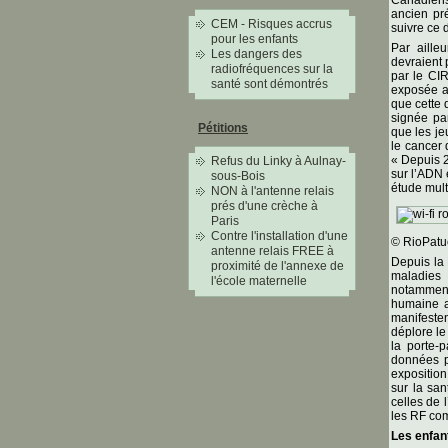
ancien pr
CEM - Risques accrus
suivre ce 
pour les enfants
Par ailleu
Les dangers des
devraient 
radiofréquences sur la
par le CIR
santé sont démontrés
exposée au
que cette 
signée pa
Pétitions
que les je
le cancer 
« Depuis 2
Refus du Linky à Aulnay-
sur l’ADN 
sous-Bois
étude mult
NON à l'antenne relais
prés d'une crèche à
Paris
Contre l'installation d'une
© RioPatu
antenne relais FREE à
Depuis la 
proximité de l'annexe de
maladies 
l'école maternelle
notamment.
humaine au
manifesten
déplore le
la porte-p
données p
exposition
sur la sa
celles de 
les RF co
Les enfan