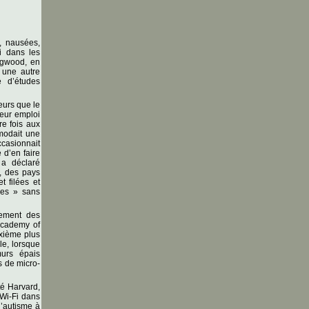
, nausées,
i dans les
ngwood, en
 une autre
 d’études
eurs que le
leur emploi
re fois aux
modait une
ccasionnait
 d’en faire
 a déclaré
, des pays
 filées et
hes » sans
uement des
Academy of
xième plus
le, lorsque
murs épais
s de micro-
té Harvard,
 Wi-Fi dans
l’autisme à