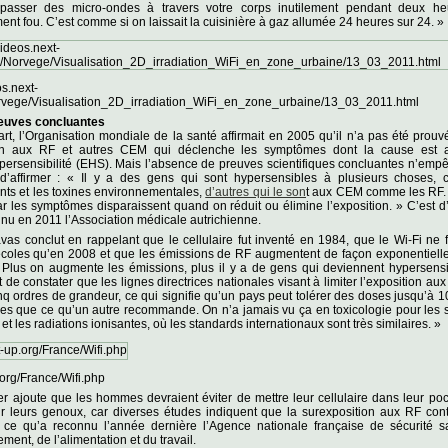
 passer des micro-ondes à travers votre corps inutilement pendant deux heu
nt fou. C’est comme si on laissait la cuisinière à gaz allumée 24 heures sur 24. »
os.next-
rvege/Visualisation_2D_irradiation_WiFi_en_zone_urbaine/13_03_2011.html
euves concluantes
rt, l’Organisation mondiale de la santé affirmait en 2005 qu’il n’a pas été prouv
ion aux RF et autres CEM qui déclenche les symptômes dont la cause est a
ypersensibilité (EHS). Mais l’absence de preuves scientifiques concluantes n’emp
 d’affirmer : « Il y a des gens qui sont hypersensibles à plusieurs choses,
ts et les toxines environnementales,
d’autres qui le son
t aux CEM comme les RF. 
ar les symptômes disparaissent quand on réduit ou élimine l’exposition. » C’est d’
nu en 2011 l’Association médicale autrichienne.
s conclut en rappelant que le cellulaire fut inventé en 1984, que le Wi-Fi ne fu
écoles qu’en 2008 et que les émissions de RF augmentent de façon exponentielle
« Plus on augmente les émissions, plus il y a de gens qui deviennent hypersensib
 de constater que les lignes directrices nationales visant à limiter l’exposition aux
nq ordres de grandeur, ce qui signifie qu’un pays peut tolérer des doses jusqu’à 1
ées que ce qu’un autre recommande. On n’a jamais vu ça en toxicologie pour les
et les radiations ionisantes, où les standards internationaux sont très similaires. »
org/France/Wifi.php
er ajoute que les hommes devraient éviter de mettre leur cellulaire dans leur p
ur leurs genoux, car diverses études indiquent que la surexposition aux RF cont
ité, ce qu’a reconnu l’année dernière l’Agence nationale française de sécurité s
ment, de l’alimentation et du travail.