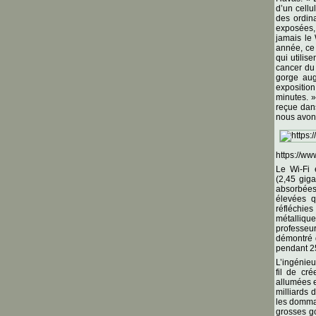
d’un cellu
des ordina
exposées, 
jamais le 
année, ce 
qui utilis
cancer du 
gorge aug
exposition
minutes. »
reçue dans
nous avon
https://w
Le Wi-Fi 
(2,45 gig
absorbées
élevées q
réfléchie
métalliqu
professeu
démontré 
pendant 2
L’ingénieu
fil de cré
allumées e
milliards 
les dommag
grosses go