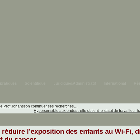
 pratiques
Scientifique
Juridique&Administratif
International
Rés
le Prof Johansson continuer ses recherches…
Hypersensible aux ondes : elle obtient le statut de travailleur
ut réduire l’exposition des enfants au Wi-Fi, d
t du cancer