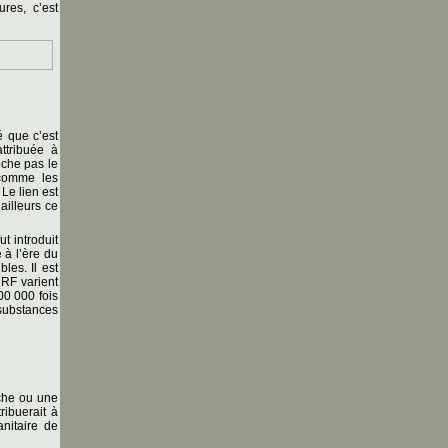
res, c’est
é que c’est
ttribuée à
êche pas le
 comme les
Le lien est
ailleurs ce
t introduit
 à l’ère du
les. Il est
 RF varient
00 000 fois
 substances
oche ou une
ribuerait à
anitaire de