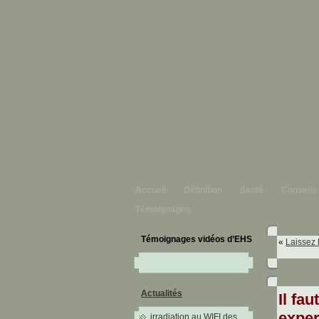
Accueil
Définition
Santé
Conseils
Témoignages
Témoignages vidéos d’EHS
«
Laissez 
Actualités
Il fa
exper
irradiation au WIFI des