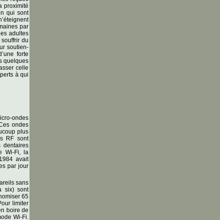
a proximité
in qui sont
n’éteignent
emaines par
les adultes
souffrir du
ur soutien-
’une forte
es quelques
asser celle
perts à qui
icro-ondes
 Ces ondes
aucoup plus
es RF sont
s dentaires
 Wi-Fi, la
1984 avait
s par jour
areils sans
à six) sont
onomiser 65
our limiter
en boire de
mode Wi-Fi.