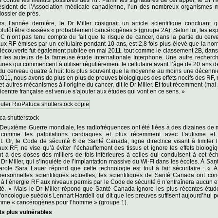
ésident de l’Association médicale canadienne, l’un des nombreux organismes 
dossier de près.
rs, l’année dernière, le Dr Miller cosignait un article scientifique concluant
plutôt être classées « probablement cancérogènes » (groupe 2A). Selon lui, les exp
C n’ont pas tenu compte du fait que le risque de cancer, dans la partie du cerv
x RF émises par un cellulaire pendant 10 ans, est 2,8 fois plus élevé que la nor
découverte fut également publiée en mai 2011, tout comme le classement 2B, dan
r les auteurs de la fameuse étude internationale Interphone. Une autre recherc
unes qui commencent à utiliser régulièrement le cellulaire avant l’âge de 20 ans 
du cerveau quatre à huit fois plus souvent que la moyenne au moins une décennie
011, nous avons de plus en plus de preuves biologiques des effets nocifs des RF
et autres mécanismes à l’origine du cancer, dit le Dr Miller. Et tout récemment (mai
icentre française est venue s’ajouter aux études qui vont en ce sens. »
ca shutterstock
Deuxième Guerre mondiale, les radiofréquences ont été liées à des dizaines de 
comme les palpitations cardiaques et plus récemment avec l’autisme et l’in
 Or, le Code de sécurité 6 de Santé Canada, ligne directrice visant à limiter l
x RF, ne vise qu’à éviter l’échauffement des tissus et ignore les effets biologi
t à des doses des milliers de fois inférieures à celles qui conduisent à cet éc
 Dr Miller, qui s’inquiète de l’implantation massive du Wi-Fi dans les écoles. À Sa
arole Sara Lauer répond que cette technologie est tout à fait sécuritaire : « À
ersonnelles scientifiques actuelles, les scientifiques de Santé Canada ont con
 à l’énergie RF aux niveaux permis par le Code de sécurité 6 n’entraînera aucun ef
nté. » Mais le Dr Miller répond que Santé Canada ignore les plus récentes étu
l’oncologue suédois Lennart Hardell qui dit que les preuves suffisent aujourd’hui p
mme « cancérogènes pour l’homme » (groupe 1).
ts plus vulnérables