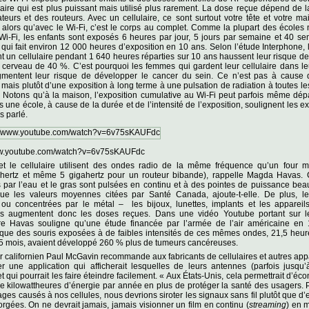
laire qui est plus puissant mais utilisé plus rarement. La dose reçue dépend de l
teurs et des routeurs. Avec un cellulaire, ce sont surtout votre tête et votre ma
alors qu’avec le Wi-Fi, c’est le corps au complet. Comme la plupart des écoles 
Wi-Fi, les enfants sont exposés 6 heures par jour, 5 jours par semaine et 40 s
qui fait environ 12 000 heures d’exposition en 10 ans. Selon l’étude Interphone, 
ent un cellulaire pendant 1 640 heures réparties sur 10 ans haussent leur risque de 
cerveau de 40 %. C’est pourquoi les femmes qui gardent leur cellulaire dans le
mentent leur risque de développer le cancer du sein. Ce n’est pas à cause d
 mais plutôt d’une exposition à long terme à une pulsation de radiation à toutes l
 Notons qu’à la maison, l’exposition cumulative au Wi-Fi peut parfois même dép
 une école, à cause de la durée et de l’intensité de l’exposition, soulignent les ex
s parlé.
ww.youtube.com/watch?v=6v75sKAUFdc
et le cellulaire utilisent des ondes radio de la même fréquence qu’un four m
ahertz et même 5 gigahertz pour un routeur bibande), rappelle Magda Havas.
 par l’eau et le gras sont pulsées en continu et à des pointes de puissance be
ue les valeurs moyennes citées par Santé Canada, ajoute-t-elle. De plus, l
s ou concentrées par le métal – les bijoux, lunettes, implants et les appareil
es augmentent donc les doses reçues. Dans une vidéo Youtube portant sur le
re Havas souligne qu’une étude financée par l’armée de l’air américaine en 
que des souris exposées à de faibles intensités de ces mêmes ondes, 21,5 heure
5 mois, avaient développé 260 % plus de tumeurs cancéreuses.
r californien Paul McGavin recommande aux fabricants de cellulaires et autres app
er une application qui afficherait lesquelles de leurs antennes (parfois jusqu’
t qui pourrait les faire éteindre facilement. « Aux États-Unis, cela permettrait d’éc
de kilowattheures d’énergie par année en plus de protéger la santé des usagers. P
es causés à nos cellules, nous devrions siroter les signaux sans fil plutôt que d’
rgées. On ne devrait jamais, jamais visionner un film en continu (
streaming
) en 