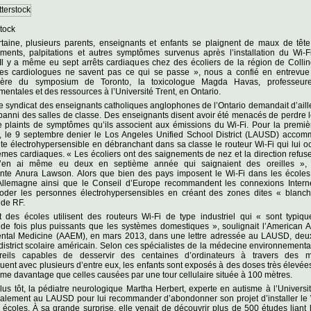
tock
taine, plusieurs parents, enseignants et enfants se plaignent de maux de tête
ements, palpitations et autres symptômes survenus après l’installation du Wi-F
 Il y a même eu sept arrêts cardiaques chez des écoliers de la région de Colli
Les cardiologues ne savent pas ce qui se passe », nous a confié en entrevue
cière du symposium de Toronto, la toxicologue Magda Havas, professeure
entales et des ressources à l’Université Trent, en Ontario.
e syndicat des enseignants catholiques anglophones de l’Ontario demandait d’aill
 banni des salles de classe. Des enseignants disent avoir été menacés de perdre 
e plaints de symptômes qu’ils associent aux émissions du Wi-Fi. Pour la premiè
s, le 9 septembre denier le Los Angeles Unified School District (LAUSD) accom
e électrohypersensible en débranchant dans sa classe le routeur Wi-Fi qui lui o
mes cardiaques. « Les écoliers ont des saignements de nez et la direction refuse
 J’en ai même eu deux en septième année qui saignaient des oreilles »,
ante Anura Lawson. Alors que bien des pays imposent le Wi-Fi dans les écoles
llemagne ainsi que le Conseil d’Europe recommandent les connexions Internet
der les personnes électrohypersensibles en créant des zones dites « blanc
 de RF.
t des écoles utilisent des routeurs Wi-Fi de type industriel qui « sont typiq
 de fois plus puissants que les systèmes domestiques », soulignait l’American 
ntal Medicine (AAEM), en mars 2013, dans une lettre adressée au LAUSD, deu
district scolaire américain. Selon ces spécialistes de la médecine environnementa
reils capables de desservir des centaines d’ordinateurs à travers des 
nt avec plusieurs d’entre eux, les enfants sont exposés à des doses très élevée
e davantage que celles causées par une tour cellulaire située à 100 mètres.
us tôt, la pédiatre neurologique Martha Herbert, experte en autisme à l’Universi
également au LAUSD pour lui recommander d’abondonner son projet d’installer le
 écoles. À sa grande surprise, elle venait de découvrir plus de 500 études liant 