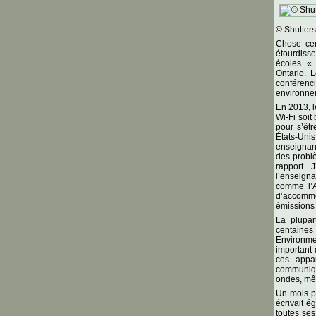
© Shutters
Chose cer
étourdiss
écoles. «
Ontario. 
conféren
environnem
En 2013, l
Wi-Fi soit
pour s’êtr
États-Uni
enseignant
des problè
rapport.
l’enseign
comme l’A
d’accommo
émissions
La plupar
centaines
Environme
important 
ces appa
communique
ondes, mêm
Un mois pl
écrivait 
toutes ses