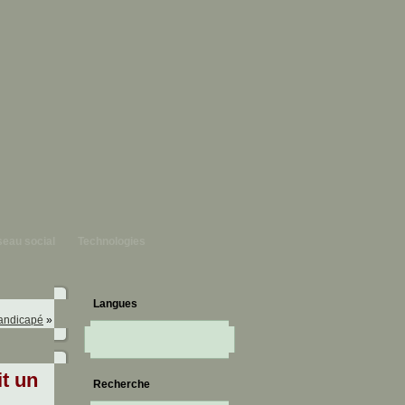
eau social
Technologies
Langues
 handicapé
»
it un
Recherche