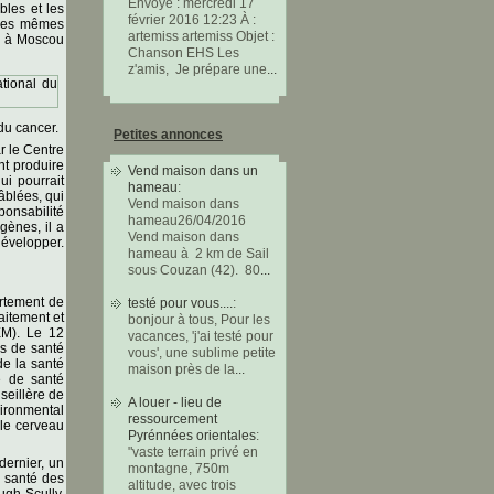
Envoyé : mercredi 17
bles et les
février 2016 12:23 À :
. Les mêmes
artemiss artemiss Objet :
e à Moscou
Chanson EHS Les
z'amis, Je prépare une
...
du cancer.
Petites annonces
r le Centre
nt produire
Vend maison dans un
ui pourrait
hameau
:
âblées, qui
Vend maison dans
ponsabilité
hameau‏ 26/04/2016
gènes, il a
Vend maison dans
développer.
hameau à 2 km de Sail
sous Couzan (42). 80
...
artement de
testé pour vous....
:
aitement et
bonjour à tous, Pour les
EM). Le 12
vacances, 'j'ai testé pour
es de santé
vous', une sublime petite
de la santé
maison près de la
...
e de santé
seillère de
A louer - lieu de
vironmental
ressourcement
 le cerveau
Pyrénnées orientales
:
"vaste terrain privé en
dernier, un
montagne, 750m
 santé des
altitude, avec trois
ugh Scully,