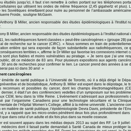
eu étudiés jusqu’ici, il faut s’en remettre à celles portant sur les téléphones porta
cellulaires qui utilisent les ondes de même fréquence (2,45 gigahertz et plus)
 les Soviétiques émettaient pour nuire au personnel de l’ambassade américain
Guerre Froide, souligne McGavin.
ony B Miller, ancien responsable des études épidémiologiques à l’Institut national 
1, les radiofréquences furent classées « peut-être cancérogènes » (groupe 2B) pa
nal de recherche sur le cancer (CIRC). « Nous sommes en train de potentielleme
tion entière qui sera exposée de façon substantielle aux radiofréquences, ce q
conséquences terribles », affirme le Dr Miller qui favorise les connexions internet c
rs sont plus fiables et moins vulnérables au piratage. « Je sens que j’ai une res
public, dit ce médecin de 83 ans. Pour plusieurs expositions aux agents cancéro
u 30 ans de recherches pour confirmer le lien. Le cancer prend des années à se 
 serai pas ici dans 30 ans! »
ment cancérogènes
 émérite de santé publique à l’Université de Toronto, où il a déjà dirigé le Dép
réventive et de biostatistique, Anthony B. Miller est expert dans le dépistage, le tr
s reconnues et possibles du cancer, dont les champs électromagnétiques (C
dernier, il était l’un des conférenciers vedettes d’un symposium sur les problèm
aux CEM, tenu dans la Ville Reine. L’événement s’adressant aux professionnels 
isé par l’organisme Canadiens pour une technologie sécuritaire et la Cliniqu
entale de l’Hôpital Women’s College, affilié à la même université. L’ancienne con
on en matière de santé publique, l’épidémiologiste Devra Davis, présidente de l’En
st, y a rappelé que les micro-ondes pénètrent deux fois plus profondément dans
t que dans celui d’un adulte et dix fois plus dans sa moelle osseuse.
er est souvent apparu dans les médias depuis 2013 au sujet des RF. Le 9 juillet 
 médecins dont il faisait partie demandait à Santé Canada de mieux protéger la
contre les méfaits possibles des RF. Parmi les signataires de cet appel, le Dr H