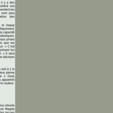
 il y a des
céléré ces
mentent les
 sont plus
et/ou des
 le risque
ifiquement.
la capacité
taboliques.
 aux prises
lic que les
ux. » C’est
orisant les
. « Il sera
ne décision
 soit à 1 m
leur pleine
e J. Gust,
 appareils
le routeur.
plus élevée
lique Magda
lles reçues