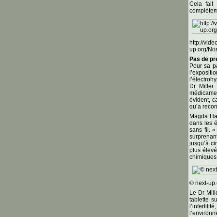
Cela fait
complèteme
http://vide
up.org/No
Pas de pr
Pour sa pa
l’exposit
l’électroh
Dr Miller
médicamen
évident, c
qu’a recon
Magda Hava
dans les 
sans fil. 
surprenant
jusqu’à ci
plus élev
chimiques 
© next-up.
Le Dr Mill
tablette s
l’infertil
l’environne