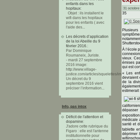
enfants dans les
31 octobre
hopitaux
:
35
Objet : ils installent le
wifi dans les hopitaux
pour les enfants ( avec
l'aide des
...
Plusieurs
symptômes
Les décrets d’application
notamment
de la loi Abeille du 9
Shuttersto
février 2016.
:
À l’école 
Par Dominique
connexions
Roumaneix, Juriste.
vieux. Cec
- mardi 27 septembre
émises par
2016 image:
qui est co
http://www.village-
« Les enf
justice.com/articles/squelettes/images/ba
devraient 
Un décret du 9
de la divi
septembre 2016 vient
également
préciser l’information
...
estimerait
californie
Info, pas intox
dépasser 
expositio
Déficit de l'attention et
médicale a
dopamine
:
santé et 
J'adore cette rubrique du
tablette 
Figaro : elle est l'antenne
déprimer 
institutionnelle pour
wifiinscho