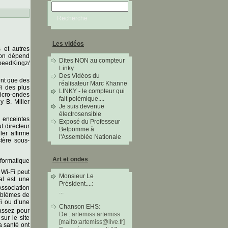
Les vidéos
 et autres
ion dépend
Dites NON au compteur
peedKingz/
Linky
Des Vidéos du
sent que des
réalisateur Marc Khanne
Fi des plus
LINKY - le compteur qui
micro-ondes
fait polémique....
y B. Miller
Je suis devenue
électrosensible
 enceintes
Exposé du Professeur
ut directeur
Belpomme à
ler affirme
l'Assemblée Nationale
tère sous-
Art et ondes
formatique
 Wi-Fi peut
Monsieur Le
al est une
Président....
:
’Association
...
roblèmes de
i ou d’une
Chanson EHS
:
 assez pour
De : artemiss artemiss
ur le site
[mailto:artemiss@live.fr]
a santé ont