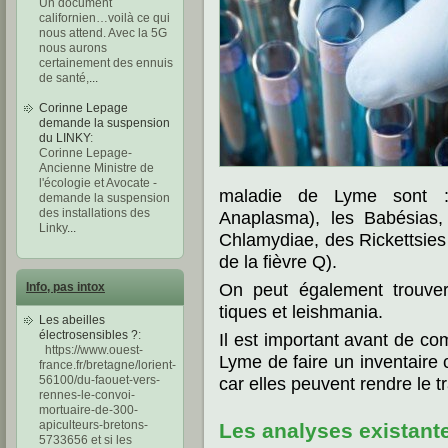
Un document
californien…voilà ce qui
nous attend. Avec la 5G
nous aurons
certainement des ennuis
de santé,
...
Corinne Lepage
demande la suspension
du LINKY
:
Corinne Lepage-
Ancienne Ministre de
l'écologie et Avocate -
maladie de Lyme sont : 
demande la suspension
des installations des
Anaplasma), les Babésias,
Linky
...
Chlamydiae, des Rickettsies
de la fièvre Q).
On peut également trouver 
Info, pas intox
tiques et leishmania.
Les abeilles
électrosensibles ?
:
Il est important avant de c
https://www.ouest-
Lyme de faire un inventaire 
france.fr/bretagne/lorient-
56100/du-faouet-vers-
car elles peuvent rendre le t
rennes-le-convoi-
mortuaire-de-300-
apiculteurs-bretons-
Les analyses existant
5733656 et si les