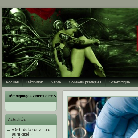
Accueil
Définition
Santé
Conseils pratiques
Scientifique
Témoignages vidéos d’EHS
Actualités
« 5G - de la couverture
au tir ciblé »
: