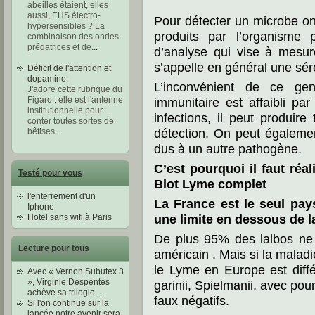
abeilles étaient, elles
aussi, EHS électro-
Pour détecter un microbe on 
hypersensibles ? La
produits par l’organisme p
combinaison des ondes
prédatrices et de
...
d’analyse qui vise à mesur
s’appelle en général une sér
Déficit de l'attention et
dopamine
:
L’inconvénient de ce ge
J'adore cette rubrique du
Figaro : elle est l'antenne
immunitaire est affaibli p
institutionnelle pour
infections, il peut produir
conter toutes sortes de
détection. On peut égalemen
bêtises
...
dus à un autre pathogène.
C’est pourquoi il faut réal
Testé pour vous
Blot Lyme complet
l'enterrement d'un
La France est le seul pay
Iphone
une limite en dessous de l
Hotel sans wifi à Paris
De plus 95% des lalbos ne t
Lecture pour tous
américain . Mais si la malad
le Lyme en Europe est diffé
Avec « Vernon Subutex 3
», Virginie Despentes
garinii, Spielmanii, avec po
achève sa trilogie ...
faux négatifs.
Si l'on continue sur la
lancée notre avenir sera