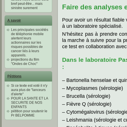
bref peut-être... mais
Faire des analyses 
sinistre surement
Pour avoir un résultat fiabl
A savoir
à un laboratoire spécialisé.
Les principales sociétés
N’hésitez pas à prendre con
de téléphonie mobile
alertent leurs
la marche à suivre pour la pr
actionnaires sur les
ce test en collaboration ave
risques possibles de
cancer liés à leurs
appareils.
Dans le laboratoire Pa
projections du film
"Ondes de Choc"
:
Pétitions
– Bartonella henselae et qui
Si ce texte est voté il n'y
– Mycoplasmes (sérologie)
aura plus de "lanceurs
d'alerte"
– Brucella (sérologie)
POUR LA SANTE ET LA
SECURITE DE NOS
– Fièvre Q (sérologie)
ENFANTS
– Cytomégalovirus (sérologi
pétition pour soutenir le
Pr BELPOMME
– Leishmania (sérologie et cu