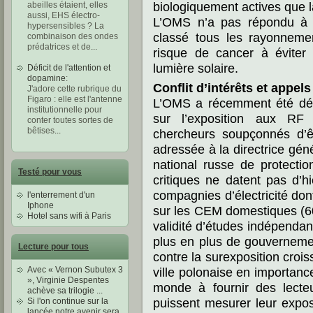
biologiquement actives que la
abeilles étaient, elles
aussi, EHS électro-
L’OMS n’a pas répondu à n
hypersensibles ? La
classé tous les rayonnemen
combinaison des ondes
prédatrices et de
...
risque de cancer à éviter
lumière solaire.
Déficit de l'attention et
dopamine
:
Conflit d’intérêts et appels
J'adore cette rubrique du
Figaro : elle est l'antenne
L’OMS a récemment été dé
institutionnelle pour
sur l’exposition aux RF
conter toutes sortes de
bêtises
...
chercheurs soupçonnés d’être
adressée à la directrice gén
national russe de protecti
Testé pour vous
critiques ne datent pas d’h
compagnies d’électricité do
l'enterrement d'un
Iphone
sur les CEM domestiques (60 
Hotel sans wifi à Paris
validité d’études indépendan
plus en plus de gouvernemen
Lecture pour tous
contre la surexposition croi
ville polonaise en importanc
Avec « Vernon Subutex 3
», Virginie Despentes
monde à fournir des lecte
achève sa trilogie ...
puissent mesurer leur exposi
Si l'on continue sur la
lancée notre avenir sera