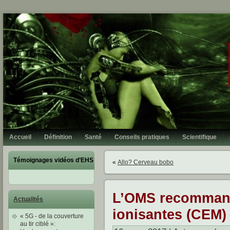
Accueil
Définition
Santé
Conseils pratiques
Scientifique
Témoignages vidéos d’EHS
«
Allo? Cerveau bobo
L’OMS recommand
Actualités
ionisantes (CEM)
« 5G - de la couverture
au tir ciblé »
: