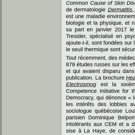
Common Cause of Skin Dis
de dermatologie
Dermatitis
,
est une maladie environneme
biologie et la physique, et 
sa part en janvier 2017 le
Tresider, spécialisé en psyc
ajoute-t-il, sont fondées sur
le seuil thermique sont sécuri
Tout récemment, des médeci
878 études russes sur les e
et qui avaient disparu dan
publication. La brochure
Hea
Electrosmog
est la sixièm
Competence Initiative for 
Democracy, qui dénonce « la 
les intérêts des lobbies a
sociologue québécoise Loui
parisien Dominique Belpom
intolérants aux CEM et a d
sise à La Haye, de consid