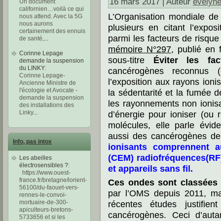
16 mars 2017 | Auteur
evelyn
Un document
californien…voilà ce qui
L’Organisation mondiale de
nous attend. Avec la 5G
nous aurons
plusieurs en citant l’expo
certainement des ennuis
parmi les facteurs de risqu
de santé,
...
mémoire N°297,
publié en f
Corinne Lepage
sous-titre
Éviter les fa
demande la suspension
du LINKY
:
cancérogènes reconnus 
Corinne Lepage-
l’exposition aux rayons ioni
Ancienne Ministre de
l'écologie et Avocate -
la sédentarité et la fumée 
demande la suspension
les rayonnements non ionisa
des installations des
d’énergie pour ioniser (ou 
Linky
...
molécules, elle parle évid
aussi des cancérogènes de
Info, pas intox
ionisants comprennent a
(CEM) radiofréquences(RF
Les abeilles
électrosensibles ?
:
et appareils sans fil.
https://www.ouest-
france.fr/bretagne/lorient-
Ces ondes sont classées 
56100/du-faouet-vers-
par l’OMS depuis 2011, mai
rennes-le-convoi-
récentes études justifien
mortuaire-de-300-
apiculteurs-bretons-
cancérogènes. Ceci d’auta
5733656 et si les