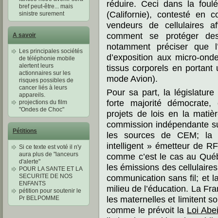
réduire. Ceci dans la foul
bref peut-être... mais
(Californie), contesté en c
sinistre surement
vendeurs de cellulaires a
comment se protéger des 
A savoir
notamment préciser que l’
Les principales sociétés
d’exposition aux micro-ond
de téléphonie mobile
alertent leurs
tissus corporels en portant 
actionnaires sur les
mode Avion).
risques possibles de
cancer liés à leurs
Pour sa part, la législatur
appareils.
forte majorité démocrate,
projections du film
"Ondes de Choc"
projets de lois en la matiè
commission indépendante sur
Pétitions
les sources de CEM; la 
intelligent » émetteur de RF
Si ce texte est voté il n'y
aura plus de "lanceurs
comme c’est le cas au Québ
d'alerte"
les émissions des cellulaires
POUR LA SANTE ET LA
communication sans fil; et l
SECURITE DE NOS
ENFANTS
milieu de l’éducation. La Fran
pétition pour soutenir le
les maternelles et limitent s
Pr BELPOMME
comme le prévoit la
Loi Abei