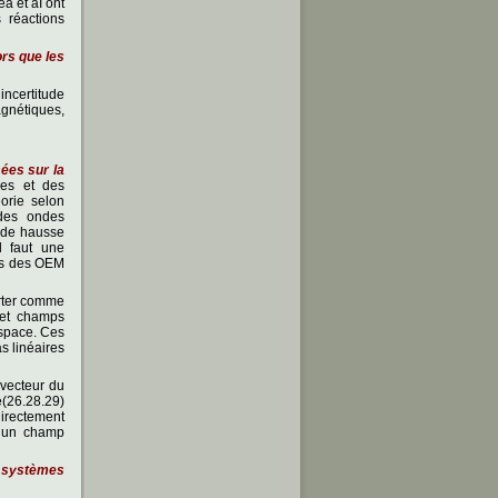
a et aI ont
 réactions
rs que les
incertitude
agnétiques,
ées sur la
mes et des
orie selon
 des ondes
s de hausse
l faut une
ifs des OEM
orter comme
 et champs
espace. Ces
as linéaires
 vecteur du
(26.28.29)
irectement
d’un champ
s systèmes