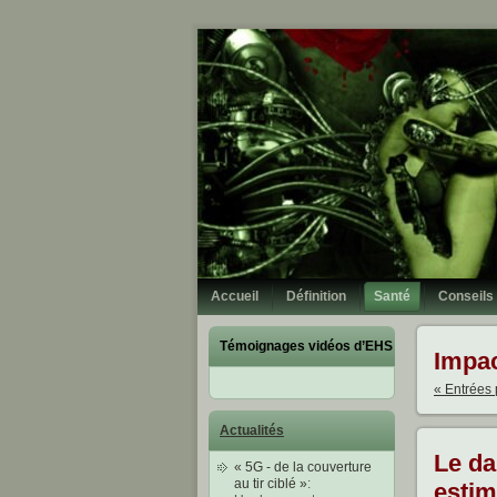
Accueil
Définition
Santé
Conseils
Témoignages vidéos d’EHS
Impac
« Entrées
Actualités
Le da
« 5G - de la couverture
au tir ciblé »
:
estim