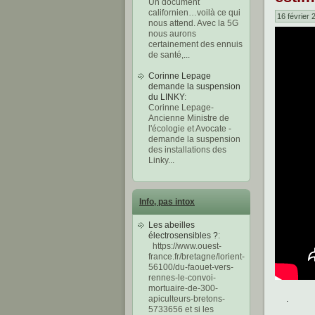
Un document
californien…voilà ce qui
16 février 
nous attend. Avec la 5G
nous aurons
certainement des ennuis
de santé,
...
Corinne Lepage
demande la suspension
du LINKY
:
Corinne Lepage-
Ancienne Ministre de
l'écologie et Avocate -
demande la suspension
des installations des
Linky
...
Info, pas intox
Les abeilles
électrosensibles ?
:
https://www.ouest-
france.fr/bretagne/lorient-
56100/du-faouet-vers-
rennes-le-convoi-
mortuaire-de-300-
.
apiculteurs-bretons-
5733656 et si les