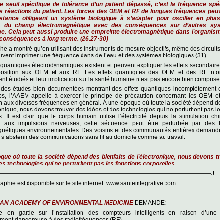
le seuil spéciﬁque de tolérance d’un patient dépassé, c’est la fréquence spé
es réactions du patient. Les forces des OEM et RF de longues fréquences peuv
stance obligeant un système biologique à s’adapter pour osciller en pha
e du champ électromagnétique avec des conséquences sur d’autres sy
me. Cela peut aussi produire une empreinte électromagnétique dans l’organism
 conséquences à long terme. (26.27·30)
he a montré qu’en utilisant des instruments de mesure objectifs, même des circuit
uvent imprimer une fréquence dans de l’eau et des systèmes biologiques.(31)
 quantiques électrodynamiques existent et peuvent expliquer les effets secondair
position aux OEM et aux RF. Les effets quantiques des OEM et des RF n’o
t étudiés et leur implication sur la santé humaine n’est pas encore bien comprise
 des études bien documentées montrant des effets quantiques incomplètement 
s, l’AAEM appelle à exercer le principe de précaution concernant les OEM et
on aux diverses fréquences en général. À une époque où toute la société dépend de
ronique, nous devons trouver des idées et des technologies qui ne perturbent pas le
s. Il est clair que le corps humain utilise l’électricité depuis la stimulation c
s aux impulsions nerveuses, cette séquence peut être perturbée par des 
gnétiques environnementales. Des voisins et des communautés entières demande
 s’abstenir des communications sans ﬁl au domicile comme au travail.
————————————————————————————————————–
que où toute la société dépend des bienfaits de l’électronique, nous devons t
es technologies qui ne perturbent pas les fonctions corporelles.
————————————————————————————————————–J
raphie est disponible sur le site internet: www.santeintegrative.com
CAN ACADEMY OF ENVIRONMENTAL MEDICINE
DEMANDE:
 en garde sur l’installation des compteurs intelligents en raison d’une 
lement dangereuse à des radiofréquences (RF).