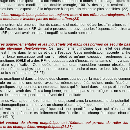
ugle lors des expositions à différentes fréquences d’ondes électromagnétiques. Re
que dans des conditions de double aveugle, 100 % des sujets avaient des
bles lors de l’exposition à la fréquence à laquelle ils étaient le plus sensibles_(22)
 électromagnétiques pulsées ont toujours montré des effets neurologiques, alo
s continues n’avaient pas les mêmes effets.(23)
 montrent clairement un lien de causalité et mettent en défaut les afﬁrmations sur l’
 de l’exposition aux RF. Un autre processus prouve que les fréquences électrom
es RF, peuvent avoir un impact négatif sur la santé humaine.
es gouvernementales et les industriels ont établi des normes de sécurité bas
nelle physique Newtonienne
.
Ce raisonnement implique que l’effet des ato
 est limité dans le temps et dans l’espace. Cette modélisation accepte la thé
une force mécanique agit sur un objet et qu’une exposition prolongée à
nétiques (OEM) et à des RF ne peut pas avoir d’impact sur la santé s’il n’y a pa
ature signiﬁcative. Ce modèle est maintenant considéré comme obsolète. I
on basée sur la physique quantique pour comprendre et mesurer les effets négat
sur la santé humaine.(26,27)
ue quantique et dans la théorie des champs quantiques, la matière peut se comp
cule ou comme une onde, avec les mêmes propriétés qu’une onde. Matière
nétiques englobent les champs quantiques qui ﬂuctuent dans le temps et dans l’
ns peuvent avoir des effets à long terme, on ne peut pas s’en protéger, ils ne sont p
on de leur nature quantique, relèvent de I’incertitude.
smes vivants, dont l’être humain, interagissent avec la composante du potentiel
ctromagnétique comme avec un champ électromagnétique d’une bobine toroïdale
tiel vecteur du champ magnétique est une quantité physique qui n’est pas d
, mais sa présence est intimement liée à celle d’un champ électrique et/ou 
ue NDLR).
tiel vecteur du champ magnétique est l’élément qui permet de relier le
es et les champs électromagnétiques.(26.27)