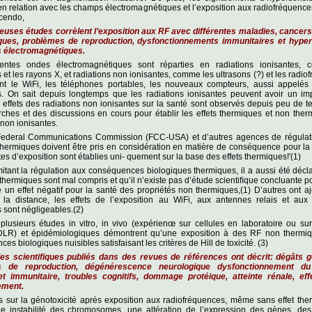
n relation avec les champs électromagnétiques et l’exposition aux radiofréquence
scendo,
uses études corrèlent l’exposition aux RF avec différentes maladies, cancers
ques, problèmes de reproduction, dysfonctionnements immunitaires et hypers
 électromagnétiques.
rentes ondes électromagnétiques sont réparties en radiations ionisantes,
ts et les rayons X, et radiations non ionisantes, comme les ultrasons (?) et les radi
ent le WiFi, les téléphones portables, les nouveaux compteurs, aussi appelés
ts. On sait depuis longtemps que les radiations ionisantes peuvent avoir un im
 effets des radiations non ionisantes sur la santé sont observés depuis peu de te
ches et des discussions en cours pour établir les effets thermiques et non the
 non ionisantes.
Federal Communications Commission (FCC-USA) et d’autres agences de régulati
 thermiques doivent être pris en considération en matière de conséquence pour la
tes d’exposition sont établies uni- quement sur la base des effets thermiques!'(1)
mitant la régulation aux conséquences biologiques thermiques, il a aussi été décl
 thermiques sont mal compris et qu’il n’existe pas d’étude scientiﬁque concluante p
te un effet négatif pour la santé des propriétés non thermiques,(1) D’autres ont a
 la distance, les effets de l’exposition au WiFi, aux antennes relais et aux
ts sont négligeables.(2)
 plusieurs études in vitro, in vivo (expérienœ sur cellules en laboratoire ou su
DLR) et épidémiologiques démontrent qu’une exposition à des RF non thermi
es biologiques nuisibles satisfaisant les critères de Hill de toxicité. (3)
les scientiﬁques publiés dans des revues de références ont décrit: dégâts g
s de reproduction, dégénérescence neurologique dysfonctionnement d
t immunitaire, troubles cognitifs, dommage protéique, atteinte rénale, eff
ement.
 sur la génotoxicité après exposition aux radiofréquences, même sans effet the
e instabilité des chromosomes, une altération de l’expression des gènes, des