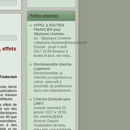
Petites annonces
APPEL à SOUTIEN
FINANCIER pour
Stéphane Lhomme
:
De : Stéphane Lhomme
<stephane.lhomme@wanadoo.fr>
Envoyé : jeudi 3 août
 effets
2017 16:56 Bonjour à
toutes et tous, me voilà
...
Electrosensible cherche
Logement
:
Electrosensible, je
Traduction
cherche un logement au
calme, sans wifi à
proximité, de préférence
use, lance
dans mon département
...
ublications
ux travaux
nétiques.
Cherche Domicile sans
LINKY
:
 effets de
envoyé: mercredi 25
à voir des
janvier 2017 à 18:56
électriques
De: infolinky@sfr.fr ‌
nées 90 que
Bonsoir, Depuis
osensibles.
ion à des
l'installation de linky
lité et de
chez elle, une habitante