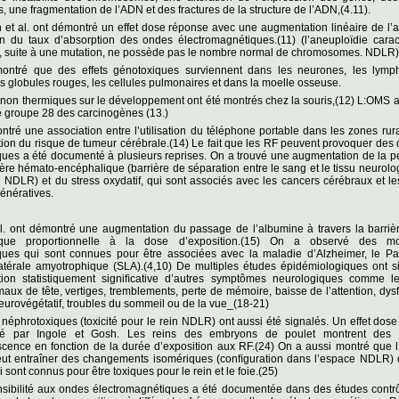
, une fragmentation de l’ADN et des fractures de la structure de l’ADN,(4.11).
et al. ont démontré un effet dose réponse avec une augmentation linéaire de l’
on du taux d’absorption des ondes électromagnétiques.(11) (l’aneuploïdie carac
ui, suite à une mutation, ne possède pas le nombre normal de chromosomes. NDLR)
ntré que des effets génotoxiques surviennent dans les neurones, les lymph
s globules rouges, les cellules pulmonaires et dans la moelle osseuse.
 non thermiques sur le développement ont été montrés chez la souris,(12) L:OMS a
e groupe 28 des carcinogènes (13.)
ontré une association entre l’utilisation du téléphone portable dans les zones rur
ion du risque de tumeur cérébrale.(14) Le fait que les RF peuvent provoquer de
ues a été documenté à plusieurs reprises. On a trouvé une augmentation de la p
ière hémato-encéphalique (barrière de séparation entre le sang et le tissu neurol
 NDLR) et du stress oxydatif, qui sont associés avec les cancers cérébraux et l
énératives.
 al. ont démontré une augmentation du passage de l’albumine à travers la barri
ique proportionnelle à la dose d’exposition.(15) On a observé des mod
ques qui sont connues pour être associées avec la maladie d’Alzheimer, le Par
latérale amyotrophique (SLA).(4,10) De multiples études épidémiologiques ont s
ion statistiquement signiﬁcative d’autres symptômes neurologiques comme le
 maux de tête, vertiges, tremblements, perte de mémoire, baisse de l’attention, dys
urovégétatif, troubles du sommeil ou de la vue_(18-21)
 néphrotoxiques (toxicité pour le rein NDLR) ont aussi été signalés. Un effet dos
ré par Ingole et Gosh. Les reins des embryons de poulet montrent des 
cence en fonction de la durée d’exposition aux RF.(24) On a aussi montré que l
ut entraîner des changements isomériques (conﬁguration dans l’espace NDLR) 
 sont connus pour être toxiques pour le rein et le foie.(25)
nsibilité aux ondes électromagnétiques a été documentée dans des études contrô