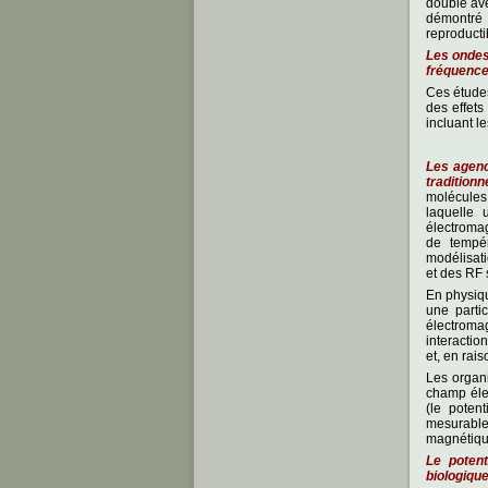
double ave
démontré 
reproducti
Les ondes
fréquence
Ces études
des effets
incluant l
Les agenc
tradition
molécules
laquelle 
électromag
de tempér
modélisati
et des RF 
En physiq
une parti
électromag
interactio
et, en rais
Les organi
champ éle
(le poten
mesurable
magnétiq
Le poten
biologiqu