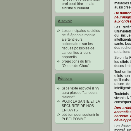
maladies e
bref peut-être... mais
aussi cre
sinistre surement
De nombre
neurologi
A savoir
aux ondes
Les diffé
Les principales sociétés
ultraviole
de téléphonie mobile
qui inclu
alertent leurs
intelligen
santé. Les
actionnaires sur les
des recher
risques possibles de
radiations
cancer liés à leurs
appareils.
Selon la 
projections du film
les effets
"Ondes de Choc"
doses limi
Tout en li
effets non
Pétitions
qu’il exis
raison de
intelligen
Si ce texte est voté il n'y
aura plus de "lanceurs
Toutefois,
d'alerte"
vivants N
POUR LA SANTE ET LA
conséquenc
SECURITE DE NOS
Des artic
ENFANTS
anomalie
pétition pour soutenir le
nerveux e
Pr BELPOMME
développ
Les études
montré un