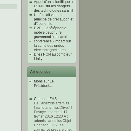
Appel d'un scientifique à
L'ONU sur les dangers
des technologies sans fil
Un élu fait valoir le
principe de précaution et
d'économie
DVD - La téléphonie
mobile peut nuire
gravement à la santé
conférence - Impact sur
la santé des ondes
électromagnétiques
Dites NON au compteur
Linky
Art et ondes
Monsieur Le
Président....
:
...
Chanson EHS
:
De : artemiss artemiss
[mailto:artemiss@live.fr]
Envoyé : mercredi 17
février 2016 12:23 À :
artemiss artemiss Objet :
Chanson EHS Les
z'amis, Je prépare une
...