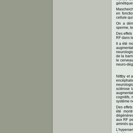
génétiques
Mascheich 
en foncti
cellule q
On a démo
sperme, le
Des effets
RF dans l
Il a été m
augmentat
neurologiq
de la barr
le cerveau
neuro-dég
Nittby et
encéphal
neurologi
sclérose 
augmentat
cognitifs,
système ne
Des effets
été mont
dégénéres
aux RF pe
aminés qui
L’hyperse