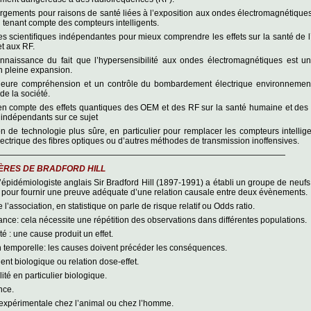
rgements pour raisons de santé liées à l’exposition aux ondes électromagnétiqu
 tenant compte des compteurs intelligents.
s scientiﬁques indépendantes pour mieux comprendre les effets sur la santé de l
t aux RF.
nnaissance du fait que l’hypersensibilité aux ondes électromagnétiques est u
n pleine expansion.
leure compréhension et un contrôle du bombardement électrique environnement
de la société.
 en compte des effets quantiques des OEM et des RF sur la santé humaine et des
indépendants sur ce sujet
tion de technologie plus sûre, en particulier pour remplacer les compteurs intellig
ectrique des ﬁbres optiques ou d’autres méthodes de transmission inoffensives.
———————————————————————————————————
TÈRES DE BRADFORD HILL
’épidémiologiste anglais Sir Bradford Hill (1897-1991) a établi un groupe de neufs
pour fournir une preuve adéquate d’une relation causale entre deux évènements.
 l’association, en statistique on parle de risque relatif ou Odds ratio.
ance: cela nécessite une répétition des observations dans différentes populations.
té : une cause produit un effet.
n temporelle: les causes doivent précéder les conséquences.
ient biologique ou relation dose-effet.
lité en particulier biologique.
nce.
expérimentale chez l’animal ou chez l’homme.