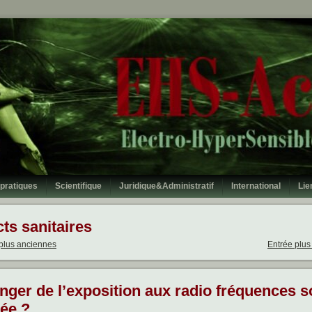
 pratiques
Scientifique
Juridique&Administratif
International
Lie
ts sanitaires
 plus anciennes
Entrée plus
nger de l’exposition aux radio fréquences 
ée ?