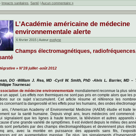
s
Impacts sanitaires
,
Santé
|
Aucun commentaire »
L’Académie américaine de médecine
environnementale alerte
6 février 2015 | Auteur
evelyne
Champs électromagnétiques, radiofréquences,
 santé
tégrative » N°28 juillet -août 2012
an, DO -William J. Rea, MD -Cyril W. Smith, PhD -Alvis L. Barrier, MD – 
hilippe Tournesac
ssociation de médecine environnementale
mondialement reconnue la plus série
e un appel. Les effets non thermiques ne sont pas pris en compte alors que les p
ations sur ce sujet s’accumulent. Cet article résume et référence les nombre
es concernant la dangerosité et les effets pour les humains, des ondes électromag
 ans, l’American Academy of Environmental Medicine (AAEM) étudie et traite les
nement sur la santé humaine. Depuis vingt ans, leurs médecins ont commencé 
ui signalaient que les lignes à haute tension, la télévision et autres appareils 
 cause d’une grande variété de symptômes. Il est évident depuis le milieu des an
nts sont perturbés par des champs électromagnétiques et deviennent plus électr
inq ans, avec la montée en puissance des appareils sans ﬁls, l’exposit
uences est en augmentation massive. De plus, les signalements d’hypersensibi