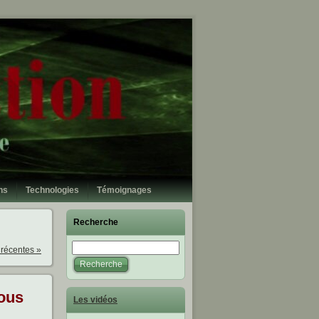
ns
Technologies
Témoignages
Recherche
 récentes »
sous
Les vidéos