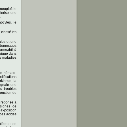
aneuploïdie
térise une
.
ocytes, le
 classé les
ales et une
s dommages
erméabilité
ogique dans
es maladies
ère hémato-
iﬁcations
kinson, la
ignalé une
s troubles
fonction du
e réponse a
signes de
’exposition
des acides
lées et en