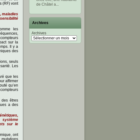
s (RF) vont
de Châtel a
...
, maladies
ensibilité
Archives
 comme les
Archives
ofréquences,
 compteurs
pact sur la
mps. Il y a
rmiques des
ons, seuls
 santé. Les
aré que les
our afﬁrmer
jouté qu’en
 compteurs
r des êtres
ques a des
énétiques,
u système
ets sur le
rmique, ont
 mutations