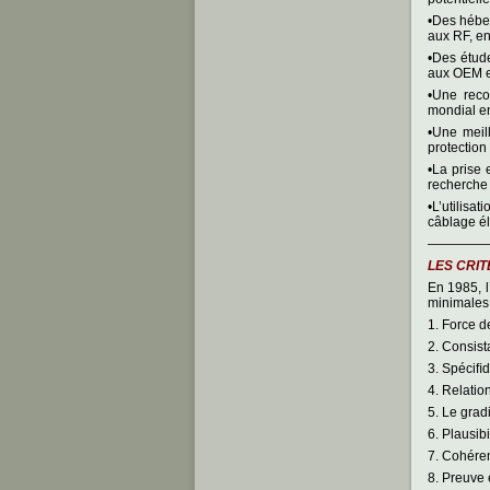
•Des hébe
aux RF, en
•Des étude
aux OEM e
•Une reco
mondial e
•Une meil
protection 
•La prise
recherche 
•L’utilisa
câblage él
————
LES CRI
En 1985, l
minimales 
1. Force de
2. Consist
3. Spéciﬁd
4. Relatio
5. Le grad
6. Plausibi
7. Cohére
8. Preuve 