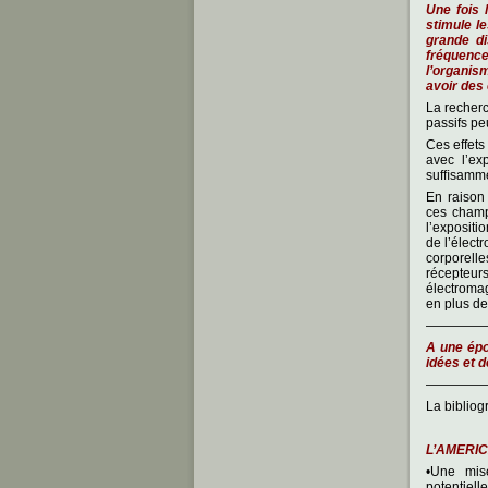
Une fois 
stimule l
grande di
fréquenc
l’organis
avoir des
La recherc
passifs pe
Ces effets
avec l’ex
sufﬁsammen
En raison
ces champ
l’expositi
de l’élect
corporelle
récepteur
électroma
en plus de
————
A une épo
idées et d
————
La bibliog
L’AMERI
•Une mise
potentiel