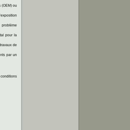
es (OEM) ou
’exposition
n problème
al pour la
 travaux de
ents par un
 conditions