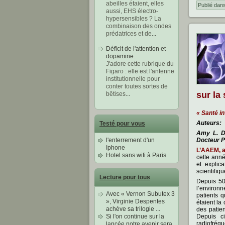
abeilles étaient, elles
Publié dan
aussi, EHS électro-
hypersensibles ? La
combinaison des ondes
prédatrices et de
...
Déficit de l'attention et
dopamine
:
J'adore cette rubrique du
Figaro : elle est l'antenne
institutionnelle pour
conter toutes sortes de
sur la
bêtises
...
« Santé in
Auteurs:
Testé pour vous
Amy L. De
l'enterrement d'un
Docteur P
Iphone
L’AAEM, a
Hotel sans wifi à Paris
cette anné
et explic
scientiﬁqu
Lecture pour tous
Depuis 50
l’environ
Avec « Vernon Subutex 3
patients q
», Virginie Despentes
étaient la
achève sa trilogie ...
des patie
Si l'on continue sur la
Depuis c
radiofréq
lancée notre avenir sera