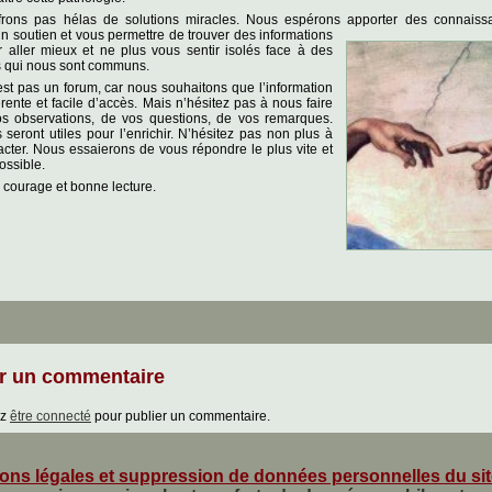
frons pas hélas de solutions miracles. Nous espérons apporter des connais
s
un soutien et vous permettre de trouver des informations
r aller mieux et ne plus vous sentir isolés face à des
 qui nous sont communs.
est pas un forum, car nous souhaitons que l’information
rente et facile d’accès. Mais n’hésitez pas à nous faire
os observations, de vos questions, de vos remarques.
 seront utiles pour l’enrichir. N’hésitez pas non plus à
cter. Nous essaierons de vous répondre le plus vite et
ossible.
 courage et bonne lecture.
r un commentaire
ez
être connecté
pour publier un commentaire.
ons légales et suppression de données personnelles du si