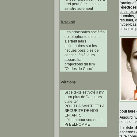
"pratique"
bref peut-être... mais
l'électro
sinistre surement
chez les 
humains, 
résumer, 
A savoir
hyper-bas
biochimiqu
Les principales sociétés
de téléphonie mobile
alertent leurs
actionnaires sur les
risques possibles de
cancer liés à leurs
appareils.
projections du film
"Ondes de Choc"
Pétitions
Si ce texte est voté il n'y
aura plus de "lanceurs
d'alerte"
POUR LA SANTE ET LA
SECURITE DE NOS
pour faire
ENFANTS
Aujourd’hu
pétition pour soutenir le
sont souci
Pr BELPOMME
Il existe
espérons q
faire conna