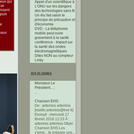
eux qui
Appel d'un scientifique à
car
L'ONU sur les dangers
issent
des technologies sans fil
epuis
Un élu fait valoir le
principe de précaution et
d'économie
de
DVD - La téléphonie
eaux
mobile peut nuire
gravement à la santé
conférence - Impact sur
la santé des ondes
électromagnétiques
Dites NON au compteur
Linky
Art et ondes
Monsieur Le
Président....
:
...
Chanson EHS
:
De : artemiss artemiss
[mailto:artemiss@live.fr]
Envoyé : mercredi 17
février 2016 12:23 À :
artemiss artemiss Objet :
Chanson EHS Les
z'amis, Je prépare une
...