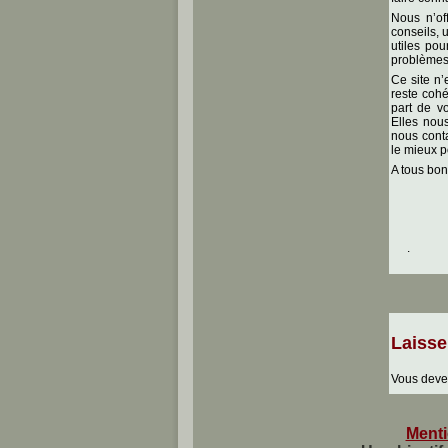
Nous n’of
conseils, 
utiles pou
problèmes
Ce site n’
reste cohé
part de v
Elles nous
nous conta
le mieux p
A tous bon
.
Laisse
Vous dev
Menti