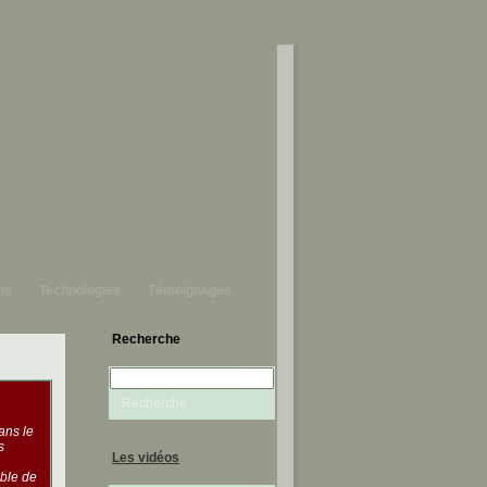
ns
Technologies
Témoignages
Recherche
ans le
s
Les vidéos
mble de