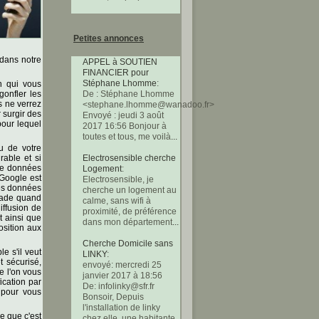
Petites annonces
 dans notre
APPEL à SOUTIEN
FINANCIER pour
Stéphane Lhomme
:
n qui vous
gonfler les
De : Stéphane Lhomme
 ne verrez
<stephane.lhomme@wanadoo.fr>
 surgir des
Envoyé : jeudi 3 août
pour lequel
2017 16:56 Bonjour à
toutes et tous, me voilà
...
ou de votre
rable et si
Electrosensible cherche
 de données
Logement
:
 Google est
Electrosensible, je
les données
cherche un logement au
açade quand
calme, sans wifi à
iffusion de
proximité, de préférence
t ainsi que
dans mon département
...
osition aux
Cherche Domicile sans
e s'il veut
LINKY
:
t sécurisé,
envoyé: mercredi 25
e l'on vous
janvier 2017 à 18:56
ication par
De: infolinky@sfr.fr ‌
 pour vous
Bonsoir, Depuis
l'installation de linky
e que c'est
chez elle, une habitante