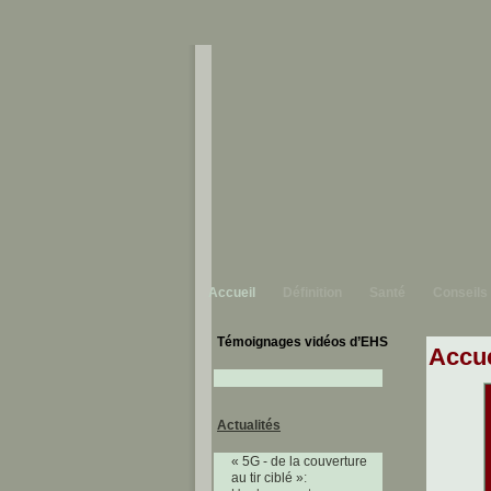
Accueil
Définition
Santé
Conseils
Témoignages vidéos d’EHS
Accue
Actualités
« 5G - de la couverture
au tir ciblé »
: