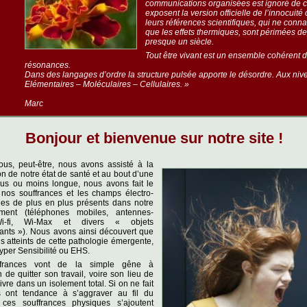
communications organisées est ignoré de c
exposent la version officielle de l’innocuité 
leurs références scientifiques, qui ne conna
que les effets thermiques, sont périmées d
presque un siècle.
Tout être vivant est un ensemble cohérent 
résonances.
Dans des langages d’ordre la structure pulsée apporte le désordre. Aux niv
Elémentaires – Moléculaires – Cellulaires. »
Marc
Bonjour et bienvenue sur notre site !
s, peut-être, nous avons assisté à la
n de notre état de santé et au bout d’une
lus ou moins longue, nous avons fait le
e nos souffrances et les champs électro-
es de plus en plus présents dans notre
ement (téléphones mobiles, antennes-
Wi-fi, Wi-Max et divers « objets
nts »). Nous avons ainsi découvert que
s atteints de cette pathologie émergente,
Hyper Sensibilité ou EHS.
frances vont de la simple gêne à
on de quitter son travail, voire son lieu de
vivre dans un isolement total. Si on ne fait
es ont tendance à s’aggraver au fil du
ces souffrances physiques s’ajoutent