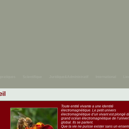
 pratiques
Scientifique
Juridique&Administratif
International
Lie
il
Toute entité vivante a une identité
électromagnétique. Le petit univers
électromagnétique d’un vivant est plongé d
grand océan électromagnétique de l’univer
global. Ils se parlent.
Que la vie ne puisse exister sans un ense