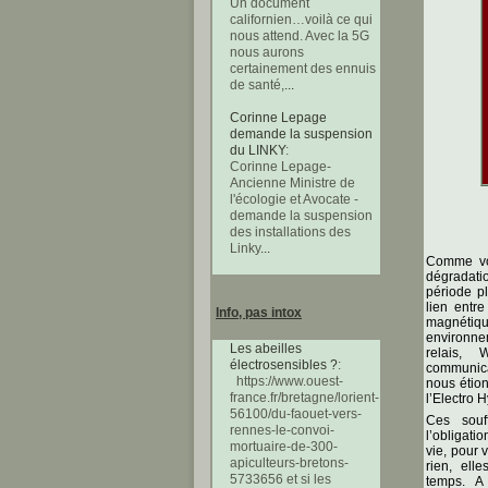
Un document
californien…voilà ce qui
nous attend. Avec la 5G
nous aurons
certainement des ennuis
de santé,
...
Corinne Lepage
demande la suspension
du LINKY
:
Corinne Lepage-
Ancienne Ministre de
l'écologie et Avocate -
demande la suspension
des installations des
Linky
...
Comme vou
dégradatio
période p
lien entr
Info, pas intox
magnétiqu
environn
Les abeilles
relais, 
électrosensibles ?
:
communica
https://www.ouest-
nous étion
france.fr/bretagne/lorient-
l’Electro 
56100/du-faouet-vers-
Ces souf
rennes-le-convoi-
l’obligati
mortuaire-de-300-
vie, pour 
apiculteurs-bretons-
rien, ell
5733656 et si les
temps. A 