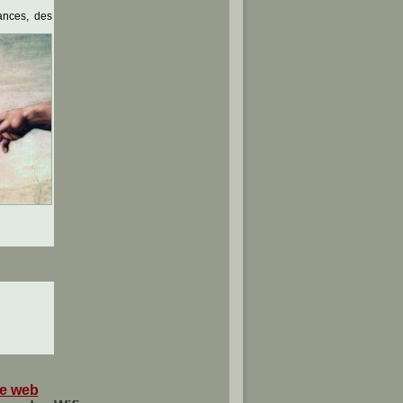
ances, des
te web