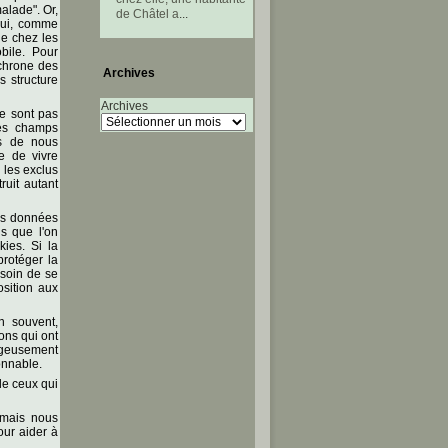
alade". Or,
de Châtel a
...
qui, comme
ue chez les
bile. Pour
chrone des
Archives
 structure
Archives
se sont pas
des champs
es de nous
e de vivre
 les exclus
ruit autant
des données
s que l'on
ies. Si la
rotéger la
esoin de se
sition aux
 souvent,
ons qui ont
rageusement
onnable.
de ceux qui
 mais nous
our aider à