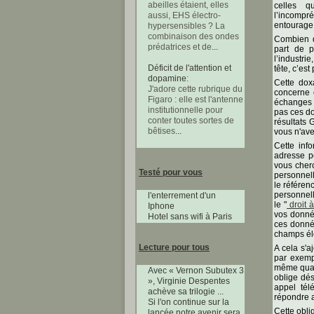
abeilles étaient, elles
celles q
l’incomp
aussi, EHS électro-
entourage
hypersensibles ? La
combinaison des ondes
Combien d
prédatrices et de
...
part de 
l’industri
Déficit de l'attention et
tête, c’es
dopamine
:
Cette dox
J'adore cette rubrique du
concerne e
Figaro : elle est l'antenne
échanges 
institutionnelle pour
pas ces d
conter toutes sortes de
résultats 
bêtises
...
vous n'ave
Cette inf
adresse pe
vous cher
Testé pour vous
personnell
le référe
personnell
l'enterrement d'un
le "
droit à
Iphone
vos donnée
Hotel sans wifi à Paris
ces donné
champs él
Lecture pour tous
A cela s'a
par exempl
même quand
Avec « Vernon Subutex 3
oblige dés
», Virginie Despentes
appel tél
achève sa trilogie ...
répondre a
Si l'on continue sur la
Cette obli
lancée notre avenir sera