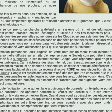
ui résultent de l’incrédulité ou de
réhension de nos proches, de notre
.
e fois n’avons nous pas entendu, de la
prétendus « sachants » manipulés par
e, ou tout simplement ignorants et refusant d’admettre leur ignorance, que « c’est
t psychologique »…
a se comprend, on cherche à défendre un système où la moindre informatio
st captée, brassée, croisée, échangée et utilisée à des fins mercantiles pour 
de données personnelles numériques sur les Cloud et serveurs de données. Vous
onnées personnelles stockées en base de données personnelles mais pourrez voir
Google avec votre nom sur une page web d'un sujet ancien, totalement désuet et 
z pas donné votre autorisation pour qu'elle soit publiée sur Internet.
ormation personnelle, qu'il s'agisse de votre nom sur un vieux forum Internet 
rsonnelle diffusée sur un site d'entreprise comme Societe.com peut être indési
chez à la
supprimer
, le site internet comme Google vous répondront qu'il s'agit
es publiques. Car la richesse des sites internet, des réseaux sociaux comme de
ncement du maximum de données personnelles. Ils refusent donc de déréférencer 
es dans la plupart des cas. La récente directive RGPD est une disposition de f
 l'oubli
" Google est systématiquement refusé dès lors que l'on considère que la d
s personnelles est utile, légale ou que vous les avez publiées vous-même. C'es
es personnelles numériques alimentent le transfert data qui augmente votre exp
ectromagnétiques.
joute l'obligation tacite qui est faite à quiconque de posséder un téléphone portabl
e confirmer une opération bancaire ou vérifier son identité sur un site Interne
 on le visite en connexion filaire. Quand vous voudrez désactiver ces étapes qu
ormais à effectuer via les applications mobiles pour demander des codes de vérif
éphonique sur votre téléphone fixe, on vous regardera avec des yeux ronds
vec dédain et incompréhension que "c'est impossible".
gation du sans-fil, acceptée par une immense majorité de techno-dépendants, parc