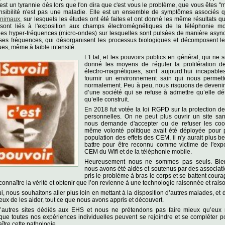
 est un tyrannie dès lors que l'on dira que c'est vous le problème, que vous êtes "m
sensibilité n'est pas une maladie. Elle est un ensemble de symptômes associés 
animaux
, sur lesquels les études ont été faites et ont donné les même résultats q
sont liés à l'exposition aux champs électromégnétiques de la téléphonie mo
des hyper-fréquences (micro-ondes) sur lesquelles sont pulsées de manière asyn
ses fréquences, qui désorganisent les processus biologiques et décomposent les
es, même à faible intensité.
L’Etat, et les pouv
oirs publics en général, qui ne 
donné les moyens de réguler la prolifération 
électro-magnétiques, sont aujourd’hui incapabl
fournir un environnement sain qui nous permett
normalement. Peu à peu, nous risquons de devenir
d’une société qui se refuse à admettre qu’elle dét
qu’elle construit.
En 2018 fut votée la loi RGPD sur la protection 
personnelles. On ne peut plus ouvrir un site san
nous demande d'accepter ou de refuser les cook
même volonté politique avait été déployée pour p
population des effets des CEM, il n'y aurait plus b
battre pour être reconnu comme victime de l'expo
CEM du Wifi et de la téléphonie mobile.
Heureusement nous ne sommes pas seuls. Bien
nous avons été aidés et soutenus par des associati
pris le problème à bras le corps et se battent cou
 connaître la vérité et obtenir que l’on revienne à une technologie raisonnée et rais
i, nous souhaitons aller plus loin en mettant à la disposition d’autres malades, et 
eux de les aider, tout ce que nous avons appris et découvert.
 d’autres sites dédiés aux EHS et nous ne prétendons pas faire mieux qu’eux
ue toutes nos expériences individuelles peuvent se rejoindre et se compléter p
ître cette pathologie.